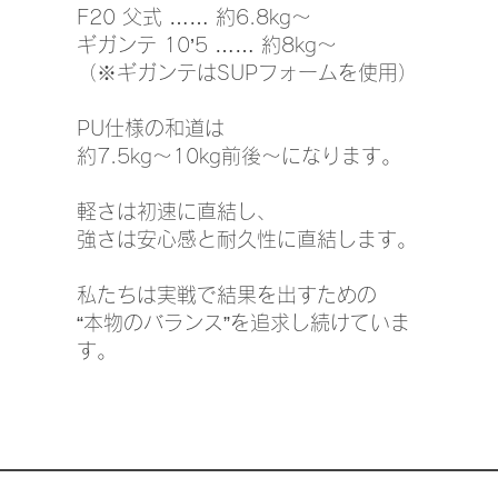
F20 父式 …… 約6.8kg〜
ギガンテ 10’5 …… 約8kg〜
（※ギガンテはSUPフォームを使用）
PU仕様の和道は
約7.5kg〜10kg前後〜になります。
軽さは初速に直結し、
強さは安心感と耐久性に直結します。
私たちは実戦で結果を出すための
“本物のバランス”を追求し続けていま
す。