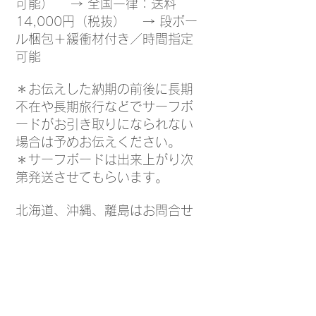
可能） → 全国一律：送料
14,000円（税抜） → 段ボー
ル梱包＋緩衝材付き／時間指定
可能
＊お伝えした納期の前後に長期
不在や長期旅行などでサーフボ
ードがお引き取りになられない
場合は予めお伝えください。
＊サーフボードは出来上がり次
第発送させてもらいます。
北海道、沖縄、離島はお問合せ
ください。
会社をお持ちの方は会社に同じ
価格で直接発送が可能です。
※発送の場合は厳重に梱包いた